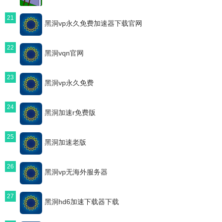
21
黑洞vp永久免费加速器下载官网
22
黑洞vqn官网
23
黑洞vp永久免费
24
黑洞加速r免费版
25
黑洞加速老版
26
黑洞vp无海外服务器
27
黑洞hd6加速下载器下载