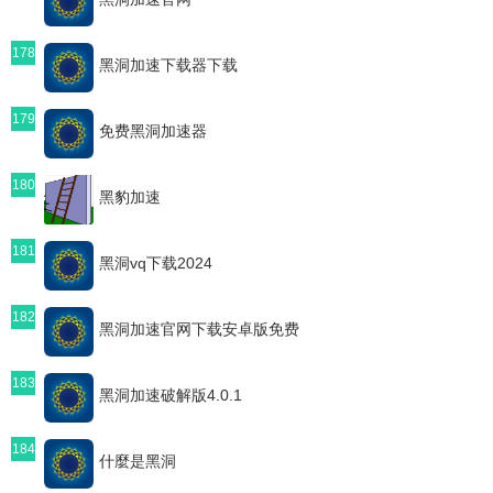
178
黑洞加速下载器下载
179
免费黑洞加速器
180
黑豹加速
181
黑洞vq下载2024
182
黑洞加速官网下载安卓版免费
183
黑洞加速破解版4.0.1
184
什麼是黑洞