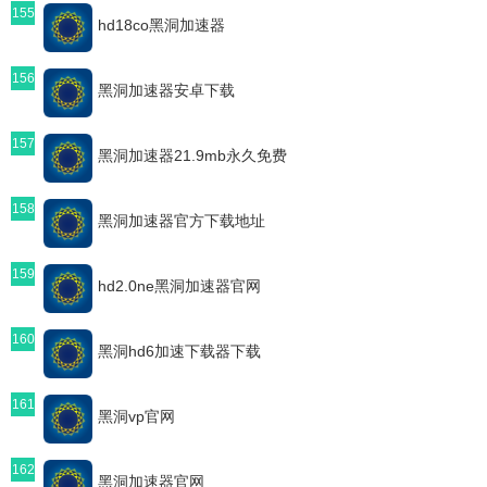
155
hd18co黑洞加速器
156
黑洞加速器安卓下载
157
黑洞加速器21.9mb永久免费
158
黑洞加速器官方下载地址
159
hd2.0ne黑洞加速器官网
160
黑洞hd6加速下载器下载
161
黑洞vp官网
162
黑洞加速器官网