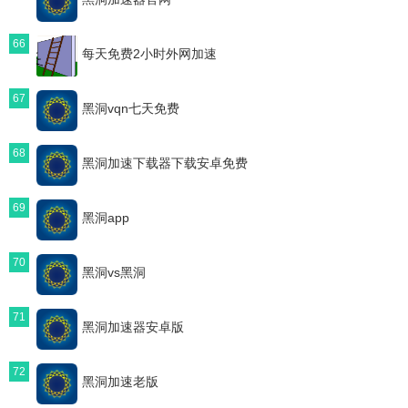
66
每天免费2小时外网加速
67
黑洞vqn七天免费
68
黑洞加速下载器下载安卓免费
69
黑洞app
70
黑洞vs黑洞
71
黑洞加速器安卓版
72
黑洞加速老版