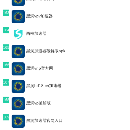
163
黑洞vpv加速器
164
西柚加速器
165
黑洞加速器破解版apk
166
黑洞vnp官方网
167
黑洞hd18.cn加速器
168
黑洞vp破解版
169
黑洞加速器官网入口