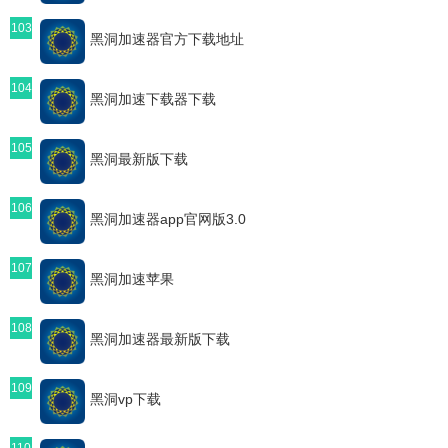
103
黑洞加速器官方下载地址
104
黑洞加速下载器下载
105
黑洞最新版下载
106
黑洞加速器app官网版3.0
107
黑洞加速苹果
108
黑洞加速器最新版下载
109
黑洞vp下载
110