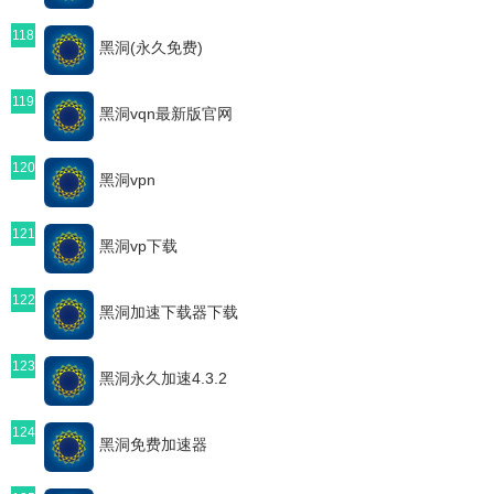
118
黑洞(永久免费)
119
黑洞vqn最新版官网
120
黑洞vpn
121
黑洞vp下载
122
黑洞加速下载器下载
123
黑洞永久加速4.3.2
124
黑洞免费加速器