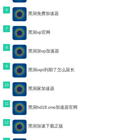
6
黑洞免费加速器
7
黑洞vp官网
8
黑洞加vp加速器
9
黑洞vqn到期了怎么延长
10
黑洞家加速器
11
黑洞hd18.one加速器官网
12
黑洞加速下载正版