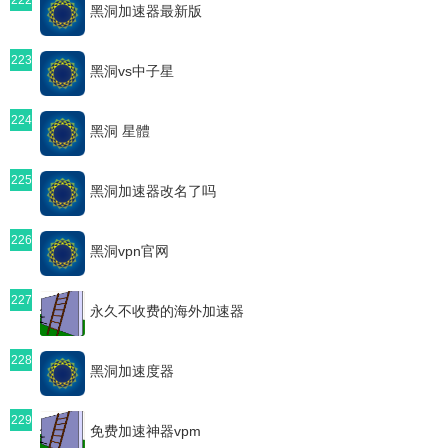
黑洞加速器最新版
223
黑洞vs中子星
224
黑洞 星體
225
黑洞加速器改名了吗
226
黑洞vpn官网
227
永久不收费的海外加速器
228
黑洞加速度器
229
免费加速神器vpm