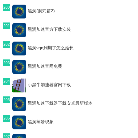
200
黑洞(洞穴篇2)
201
黑洞加速官方下载安装
202
黑洞vqn到期了怎么延长
203
黑洞加速官网免费
204
小黑牛加速器官网下载
205
黑洞加速下载器下载安卓最新版本
206
黑洞蒸發現象
207