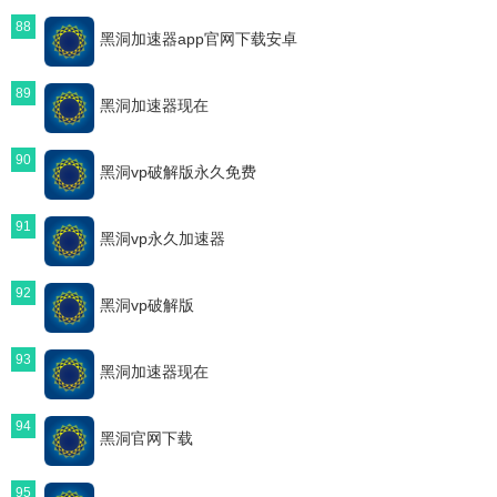
88
黑洞加速器app官网下载安卓
89
黑洞加速器现在
90
黑洞vp破解版永久免费
91
黑洞vp永久加速器
92
黑洞vp破解版
93
黑洞加速器现在
94
黑洞官网下载
95