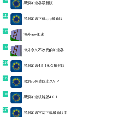
黑洞加速器最新版
111
黑洞加速下载app最新版
112
海外npv加速
113
海外永久不收费的加速器
114
黑洞加速4.9.1永久破解版
115
黑洞vp免费版永久VIP
116
黑洞加速破解版4.0.1
117
黑洞加速官网下载最新版本