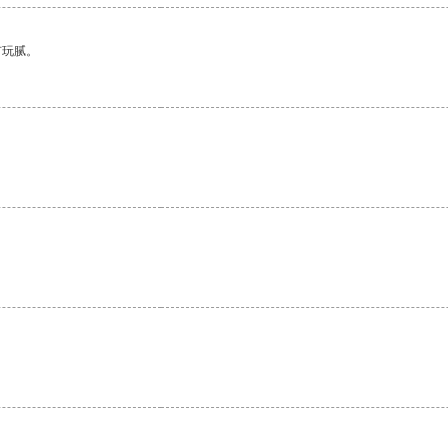
有玩腻。
。