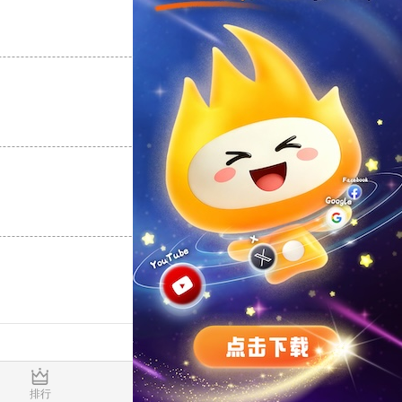
支持
[0]
反对
[0]
支持
[0]
反对
[0]
支持
[0]
反对
[0]
0.020891s
排行
推荐