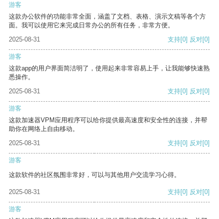
游客
这款办公软件的功能非常全面，涵盖了文档、表格、演示文稿等各个方
面。我可以使用它来完成日常办公的所有任务，非常方便。
2025-08-31
支持
[0]
反对
[0]
游客
这款app的用户界面简洁明了，使用起来非常容易上手，让我能够快速熟
悉操作。
2025-08-31
支持
[0]
反对
[0]
游客
这款加速器VPM应用程序可以给你提供最高速度和安全性的连接，并帮
助你在网络上自由移动。
2025-08-31
支持
[0]
反对
[0]
游客
这款软件的社区氛围非常好，可以与其他用户交流学习心得。
2025-08-31
支持
[0]
反对
[0]
游客