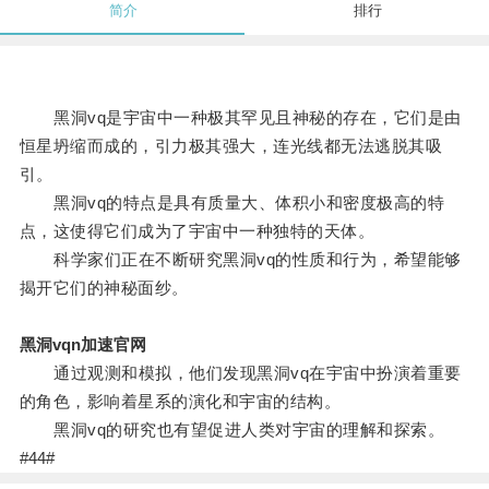
简介
排行
黑洞vq是宇宙中一种极其罕见且神秘的存在，它们是由
恒星坍缩而成的，引力极其强大，连光线都无法逃脱其吸
引。
黑洞vq的特点是具有质量大、体积小和密度极高的特
点，这使得它们成为了宇宙中一种独特的天体。
科学家们正在不断研究黑洞vq的性质和行为，希望能够
揭开它们的神秘面纱。
黑洞vqn加速官网
通过观测和模拟，他们发现黑洞vq在宇宙中扮演着重要
的角色，影响着星系的演化和宇宙的结构。
黑洞vq的研究也有望促进人类对宇宙的理解和探索。
#44#