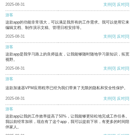
2025-08-31
支持
[0]
反对
[0]
游客
这款app的功能非常强大，可以满足我所有的工作需求。我可以使用它来
编辑文档、制作演示文稿、管理日程安排等。
2025-08-31
支持
[0]
反对
[0]
游客
这款app是我学习路上的良师益友，让我能够随时随地学习新知识，拓宽
视野。
2025-08-31
支持
[0]
反对
[0]
游客
这款加速器VPM应用程序已经为我们带来了无限的隐私和安全性保护。
2025-08-31
支持
[0]
反对
[0]
游客
这款app让我的工作效率提高了50%，让我能够更轻松地完成工作任务。
我以前经常加班，现在有了这个app，我可以提前下班，有更多的时间陪
伴家人。