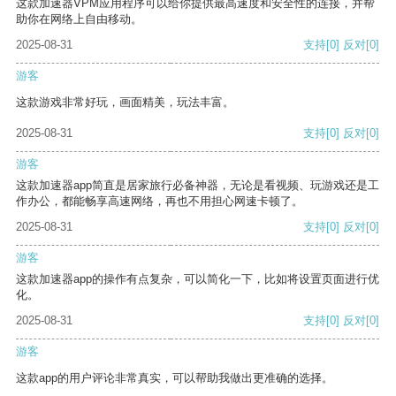
这款加速器VPM应用程序可以给你提供最高速度和安全性的连接，并帮
助你在网络上自由移动。
2025-08-31
支持
[0]
反对
[0]
游客
这款游戏非常好玩，画面精美，玩法丰富。
2025-08-31
支持
[0]
反对
[0]
游客
这款加速器app简直是居家旅行必备神器，无论是看视频、玩游戏还是工
作办公，都能畅享高速网络，再也不用担心网速卡顿了。
2025-08-31
支持
[0]
反对
[0]
游客
这款加速器app的操作有点复杂，可以简化一下，比如将设置页面进行优
化。
2025-08-31
支持
[0]
反对
[0]
游客
这款app的用户评论非常真实，可以帮助我做出更准确的选择。