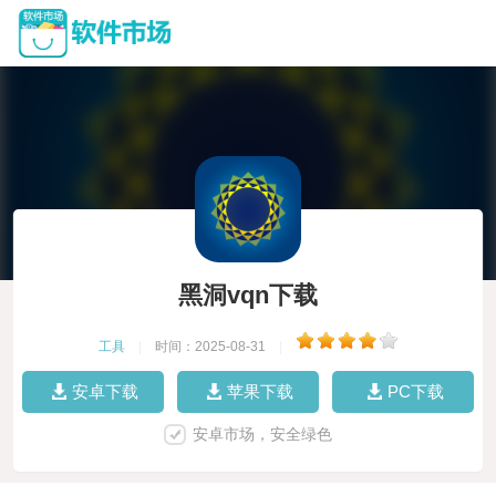
黑洞vqn下载
工具
|
时间：2025-08-31
|
安卓下载
苹果下载
PC下载
安卓市场，安全绿色