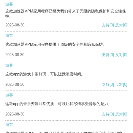
游客
这款加速器VPM应用程序已经为我们带来了无限的隐私保护和安全性保
护。
2025-08-30
支持
[0]
反对
[0]
游客
这款加速器VPM应用程序提供了顶级的安全性和隐私保护。
2025-08-30
支持
[0]
反对
[0]
游客
这款app的游戏非常好玩，可以让我消磨时间。
2025-08-30
支持
[0]
反对
[0]
游客
这款app的音乐资源非常优质，可以让我尽情享受音乐的魅力。
2025-08-30
支持
[0]
反对
[0]
游客