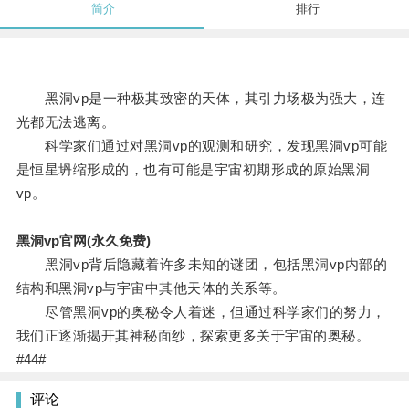
简介
排行
黑洞vp是一种极其致密的天体，其引力场极为强大，连
光都无法逃离。
科学家们通过对黑洞vp的观测和研究，发现黑洞vp可能
是恒星坍缩形成的，也有可能是宇宙初期形成的原始黑洞
vp。
黑洞vp官网(永久免费)
黑洞vp背后隐藏着许多未知的谜团，包括黑洞vp内部的
结构和黑洞vp与宇宙中其他天体的关系等。
尽管黑洞vp的奥秘令人着迷，但通过科学家们的努力，
我们正逐渐揭开其神秘面纱，探索更多关于宇宙的奥秘。
#44#
评论